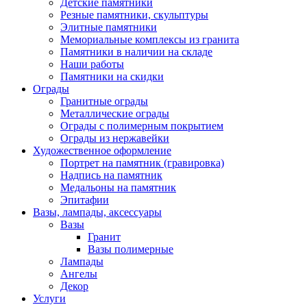
Детские памятники
Резные памятники, скульптуры
Элитные памятники
Мемориальные комплексы из гранита
Памятники в наличии на складе
Наши работы
Памятники на скидки
Ограды
Гранитные ограды
Металлические ограды
Ограды с полимерным покрытием
Ограды из нержавейки
Художественное оформление
Портрет на памятник (гравировка)
Надпись на памятник
Медальоны на памятник
Эпитафии
Вазы, лампады, аксессуары
Вазы
Гранит
Вазы полимерные
Лампады
Ангелы
Декор
Услуги